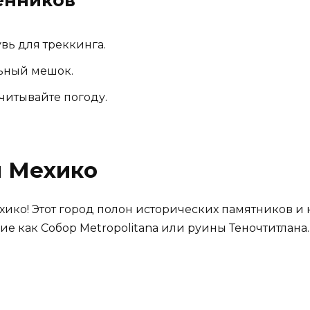
вь для треккинга.
льный мешок.
читывайте погоду.
я Мехико
хико! Этот город полон исторических памятников и 
ие как Собор Metropolitana или руины Теночтитлана.