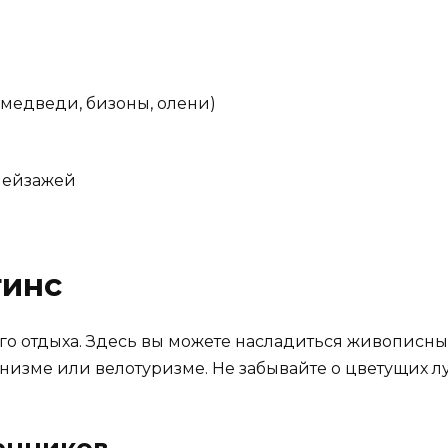
медведи, бизоны, олени)
пейзажей
тинс
ного отдыха. Здесь вы можете насладиться живописн
низме или велотуризме. Не забывайте о цветущих лу
енников