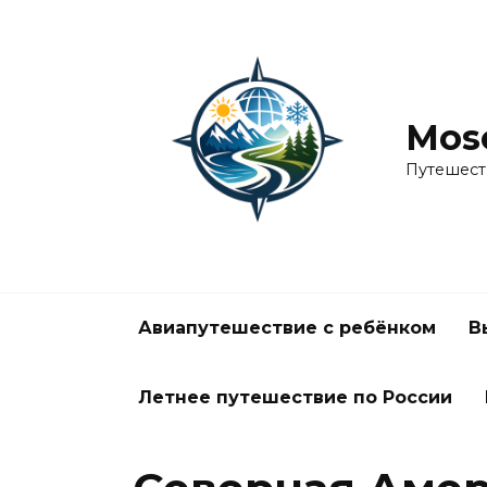
Перейти
к
содержанию
Mos
Путешест
Авиапутешествие с ребёнком
В
Летнее путешествие по России