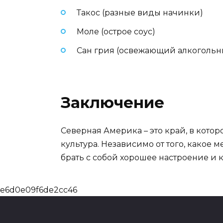
Такос (разные виды начинки)
Моле (острое соус)
Сан грия (освежающий алкогольн
Заключение
Северная Америка – это край, в кот
культура. Независимо от того, какое 
брать с собой хорошее настроение и 
e6d0e09f6de2cc46