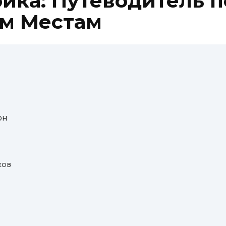
ика: Путеводитель п
м Местам
а
он
ков