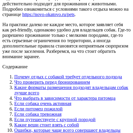
действительно подходит для проживания с животными.
Подробно ознакомиться с условиями такого отдыха можно на
странице
https://novo-okatovo.ru/pets
.
На практике далеко не каждое место, которое заявляет себя
как pet-friendly, одинаково удобно для владельцев собак. Где-то
разрешено проживание только с мелкими породами, где-то
есть серьезные ограничения по территории, а иногда
дополнительные правила становятся неприятным сюрпризом
уже после заселения. Разберемся, на что стоит обратить
внимание заранее.
Содержание
Почему отдых с собакой требует отдельного подхода
Что проверить перед бронированием
Какие форматы размещения подходят владельцам собак
лучше всего
Что выбрать в зависимости от характера питомца
Если собака очень активная
Если питомец пожилой
Если собака тревожная
Если путешествуете с крупной породой
Какие вещи стоит взять с собой
Ошибки, которые чаще всего совершают владельцы