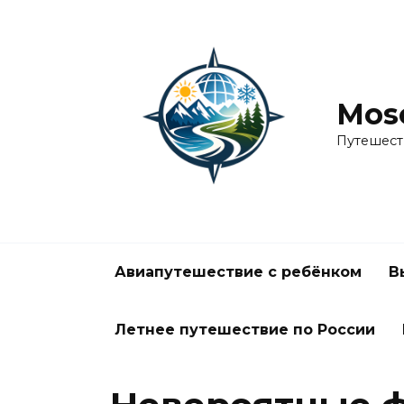
Перейти
к
содержанию
Mos
Путешест
Авиапутешествие с ребёнком
В
Летнее путешествие по России