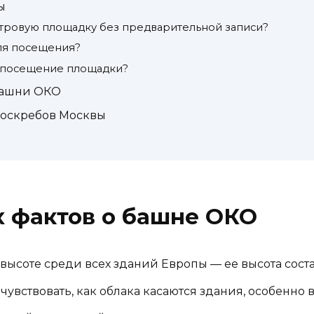
ы
тровую площадку без предварительной записи?
ля посещения?
 посещение площадки?
башни ОКО
боскребов Москвы
х фактов о башне ОКО
высоте среди всех зданий Европы — ее высота соста
увствовать, как облака касаются здания, особенно 