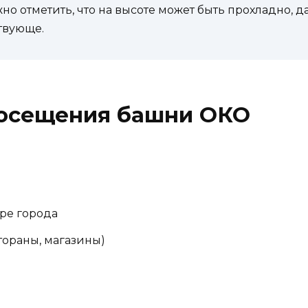
но отметить, что на высоте может быть прохладно, д
твующе.
осещения башни ОКО
ре города
тораны, магазины)