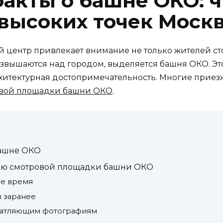
акты о башне ОКО: ч
 высоких точек Моск
ентр привлекает внимание не только жителей столи
озвышаются над городом, выделяется башня ОКО. Эт
хитектурная достопримечательность. Многие приезж
вой площадки башни ОКО
.
башне ОКО
нию смотровой площадки башни ОКО
ее время
ы заранее
ечатляющим фотографиям