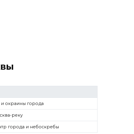
квы
 и окраины города
сква-реку
нтр города и небоскребы