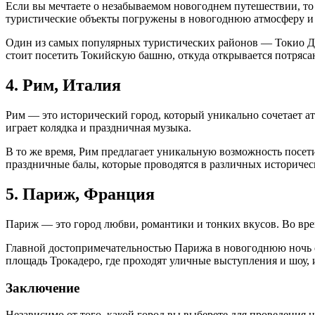
Если вы мечтаете о незабываемом новогоднем путешествии, то
туристические объекты погружены в новогоднюю атмосферу и 
Один из самых популярных туристических районов — Токио Дис
стоит посетить Токийскую башню, откуда открывается потряса
4. Рим, Италия
Рим — это исторический город, который уникально сочетает а
играет колядка и праздничная музыка.
В то же время, Рим предлагает уникальную возможность посет
праздничные балы, которые проводятся в различных историчес
5. Париж, Франция
Париж — это город любви, романтики и тонких вкусов. Во вр
Главной достопримечательностью Парижа в новогоднюю ночь с
площадь Трокадеро, где проходят уличные выступления и шоу, 
Заключение
Независимо от того, какой город вы выберете для проведения 