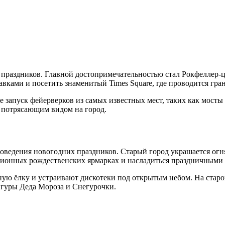
праздников. Главной достопримечательностью стал Рокфеллер-ц
вками и посетить знаменитый Times Square, где проводится гра
апуск фейерверков из самых известных мест, таких как мосты Б
я потрясающим видом на город.
роведения новогодних праздников. Старый город украшается огн
иционных рождественских ярмарках и насладиться праздничными
ную ёлку и устраивают дискотеки под открытым небом. На стар
гуры Деда Мороза и Снегурочки.