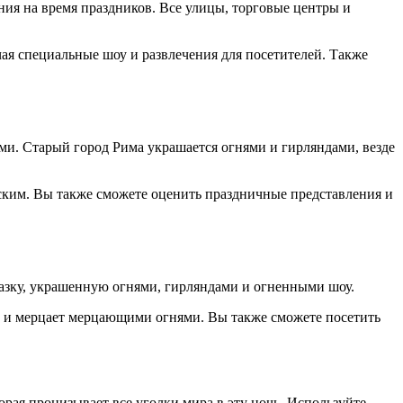
ия на время праздников. Все улицы, торговые центры и
я специальные шоу и развлечения для посетителей. Также
ми. Старый город Рима украшается огнями и гирляндами, везде
мским. Вы также сможете оценить праздничные представления и
азку, украшенную огнями, гирляндами и огненными шоу.
й и мерцает мерцающими огнями. Вы также сможете посетить
орая пронизывает все уголки мира в эту ночь. Используйте