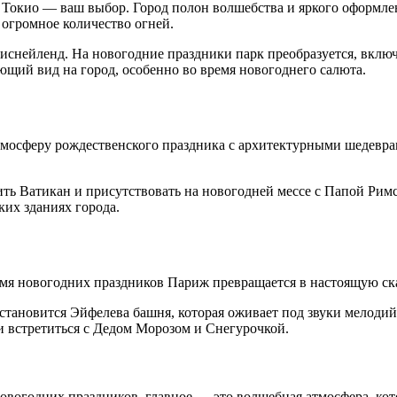
 Токио — ваш выбор. Город полон волшебства и яркого оформлен
огромное количество огней.
нейленд. На новогодние праздники парк преобразуется, включа
ющий вид на город, особенно во время новогоднего салюта.
тмосферу рождественского праздника с архитектурными шедевра
ить Ватикан и присутствовать на новогодней мессе с Папой Ри
ких зданиях города.
емя новогодних праздников Париж превращается в настоящую ск
тановится Эйфелева башня, которая оживает под звуки мелоди
и встретиться с Дедом Морозом и Снегурочкой.
новогодних праздников, главное — это волшебная атмосфера, кот