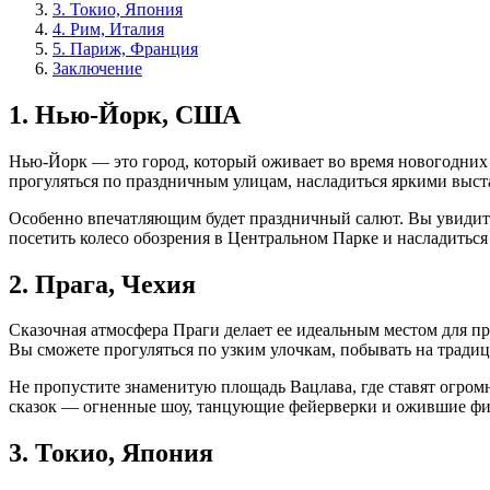
3. Токио, Япония
4. Рим, Италия
5. Париж, Франция
Заключение
1. Нью-Йорк, США
Нью-Йорк — это город, который оживает во время новогодних 
прогуляться по праздничным улицам, насладиться яркими выста
Особенно впечатляющим будет праздничный салют. Вы увидите з
посетить колесо обозрения в Центральном Парке и насладитьс
2. Прага, Чехия
Сказочная атмосфера Праги делает ее идеальным местом для п
Вы сможете прогуляться по узким улочкам, побывать на трад
Не пропустите знаменитую площадь Вацлава, где ставят огром
сказок — огненные шоу, танцующие фейерверки и ожившие фи
3. Токио, Япония