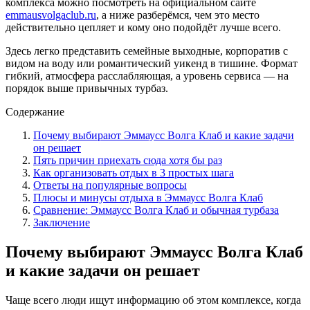
комплекса можно посмотреть на официальном сайте
emmausvolgaclub.ru
, а ниже разберёмся, чем это место
действительно цепляет и кому оно подойдёт лучше всего.
Здесь легко представить семейные выходные, корпоратив с
видом на воду или романтический уикенд в тишине. Формат
гибкий, атмосфера расслабляющая, а уровень сервиса — на
порядок выше привычных турбаз.
Содержание
Почему выбирают Эммаусс Волга Клаб и какие задачи
он решает
Пять причин приехать сюда хотя бы раз
Как организовать отдых в 3 простых шага
Ответы на популярные вопросы
Плюсы и минусы отдыха в Эммаусс Волга Клаб
Сравнение: Эммаусс Волга Клаб и обычная турбаза
Заключение
Почему выбирают Эммаусс Волга Клаб
и какие задачи он решает
Чаще всего люди ищут информацию об этом комплексе, когда