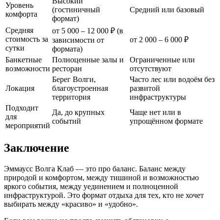
Высокий
Уровень
(гостиничный
Средний или базовый
комфорта
формат)
Средняя
от 5 000 – 12 000 ₽ (в
стоимость за
от 2 000 – 6 000 ₽
зависимости от
сутки
формата)
Банкетные
Полноценные залы и
Ограниченные или
возможности
ресторан
отсутствуют
Берег Волги,
Часто лес или водоём без
Локация
благоустроенная
развитой
территория
инфраструктуры
Подходит
Да, до крупных
Чаще нет или в
для
событий
упрощённом формате
мероприятий
Заключение
Эммаусс Волга Клаб — это про баланс. Баланс между
природой и комфортом, между тишиной и возможностью
яркого события, между уединением и полноценной
инфраструктурой. Это формат отдыха для тех, кто не хочет
выбирать между «красиво» и «удобно».